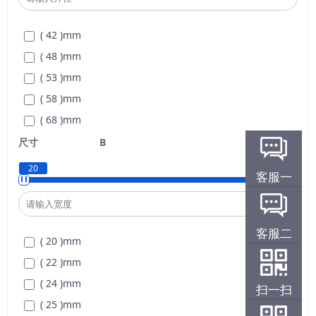
( M 190×3 )
mm
( 42 )
mm
( M 200×3 )
mm
( 48 )
mm
( M 30×1.5 )
mm
( 53 )
mm
( M 35×1.5 )
mm
( 58 )
mm
( M 40×1.5 )
mm
( 68 )
mm
( M 45×1.5 )
mm
( 70 )
mm
尺寸
B
( M 50×1.5 )
mm
( 75 )
mm
( M 55×1.5 )
mm
20
32
客服一
( 84 )
mm
( M 60×1.5 )
mm
( 88 )
mm
( M 65×1.5 )
mm
( 95 )
mm
( M 70×1.5 )
mm
客服二
( 20 )
mm
( 100 )
mm
( M 75×1.5 )
mm
( 22 )
mm
( 110 )
mm
( M 80×2 )
mm
( 24 )
mm
扫一扫
( 115 )
mm
( M 85×2 )
mm
( 25 )
mm
( 120 )
mm
( M 90×2 )
mm