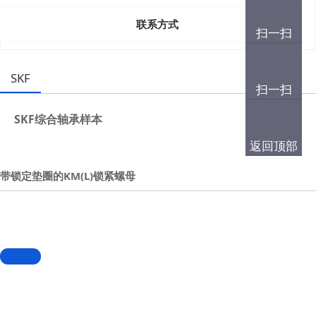
更多筛选
联系方式
扫一扫
SKF
扫一扫
SKF综合轴承样本
返回顶部
带锁定垫圈的KM(L)锁紧螺母
M 10×0,75-M 200×3