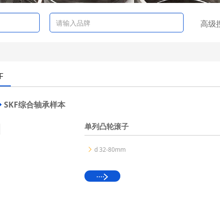
高级
F
SKF综合轴承样本
单列凸轮滚子
d 32-80mm