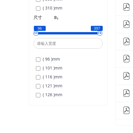
( 430 )
mm
( 310 )
mm
( 450 )
mm
( 330 )
mm
尺寸
B
1
( 350 )
mm
96
397
( 360 )
mm
( 380 )
mm
( 400 )
mm
( 96 )
mm
( 420 )
mm
( 101 )
mm
( 440 )
mm
( 116 )
mm
( 450 )
mm
( 121 )
mm
( 460 )
mm
( 126 )
mm
( 470 )
mm
( 133 )
mm
( 490 )
mm
( 140 )
mm
( 520 )
mm
( 144 )
mm
( 540 )
mm
( 145 )
mm
( 560 )
mm