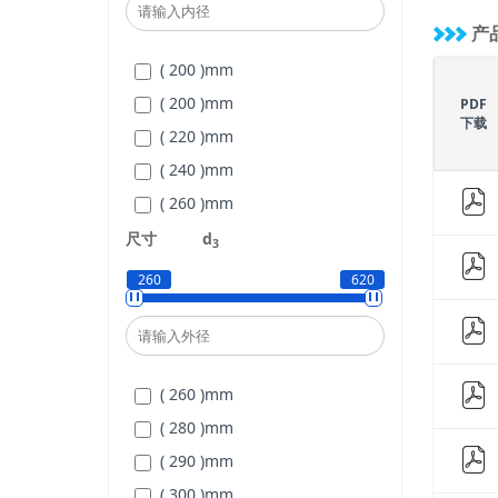
产
( 200 )
mm
( 200 )
mm
PDF
下载
( 220 )
mm
( 240 )
mm
( 260 )
mm
( 280 )
mm
尺寸
d
3
( 300 )
mm
260
620
( 320 )
mm
( 340 )
mm
( 360 )
mm
( 260 )
mm
( 380 )
mm
( 280 )
mm
( 400 )
mm
( 290 )
mm
( 410 )
mm
( 300 )
mm