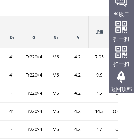
客服二
质量
带锁紧螺母和
B
G
G
A
锁定装置的紧
扫一扫
3
1
定套
41
Tr220×4
M6
4.2
7.95
OH3944H
扫一扫
41
Tr220×4
M6
4.2
9.9
OH3044H
返回顶部
-
Tr220×4
M6
4.2
15
OH3144H
41
Tr220×4
M6
4.2
14.3
OH3144HTL
-
Tr220×4
M6
4.2
17
OH2344H