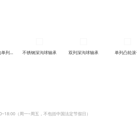
带装球缺口的单列深沟球轴承
不锈钢深沟球轴承
双列深沟球轴承
单列凸轮滚
00~18:00（周一~周五，不包括中国法定节假日）