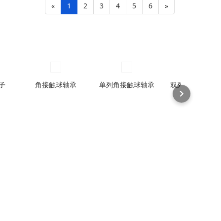
«
1
2
3
4
5
6
»
子
角接触球轴承
单列角接触球轴承
双列角接触球轴