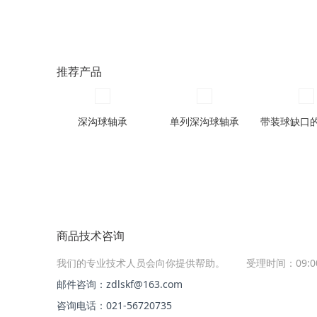
( 152 )
mm
( 580 )
mm
( 161 )
mm
( 620 )
mm
( 164 )
mm
推荐产品
( 168 )
mm
( 171 )
mm
( 172 )
mm
深沟球轴承
单列深沟球轴承
( 186 )
mm
( 187 )
mm
( 188 )
mm
( 189 )
mm
( 190 )
mm
商品技术咨询
( 193 )
mm
我们的专业技术人员会向你提供帮助。
受理时间：09:
( 195 )
mm
邮件咨询：zdlskf@163.com
( 199 )
mm
咨询电话：021-56720735
( 200 )
mm