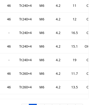
46
Tr240×4
M6
4.2
11
OH3948H
46
Tr240×4
M6
4.2
12
OH3048H
-
Tr240×4
M6
4.2
16.5
OH3148H
46
Tr240×4
M6
4.2
15.1
OH3148HTL
-
Tr240×4
M6
4.2
19
OH2348H
46
Tr260×4
M6
4.2
11.7
OH3952H
46
Tr260×4
M6
4.2
13.5
OH3052H